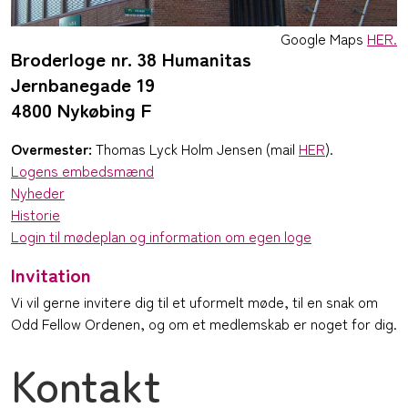
Google Maps
HER.
Broderloge nr. 38 Humanitas
Jernbanegade 19
4800 Nykøbing F
Overmester:
Thomas Lyck Holm Jensen (mail
HER
).
Logens embedsmænd
Nyheder
Historie
Login til mødeplan og information om egen loge
Invitation
Vi vil gerne invitere dig til et uformelt møde, til en snak om
Odd Fellow Ordenen, og om et medlemskab er noget for dig.
Kontakt